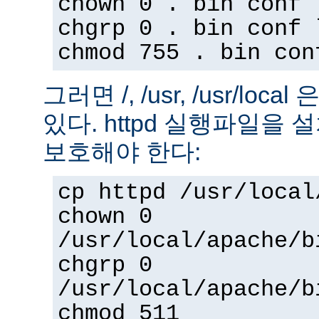
chown 0 . bin conf 
chgrp 0 . bin conf 
chmod 755 . bin con
그러면 /, /usr, /usr/loc
있다. httpd 실행파일을
보호해야 한다:
cp httpd /usr/local
chown 0
/usr/local/apache/b
chgrp 0
/usr/local/apache/b
chmod 511