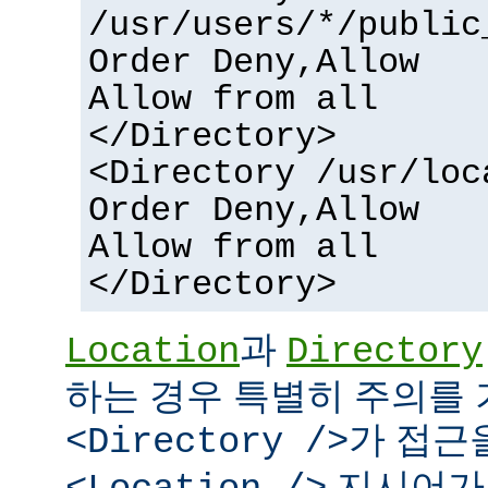
/usr/users/*/public
Order Deny,Allow
Allow from all
</Directory>
<Directory /usr/loc
Order Deny,Allow
Allow from all
</Directory>
과
Location
Directory
하는 경우 특별히 주의를 
가 접근
<Directory />
지시어가 