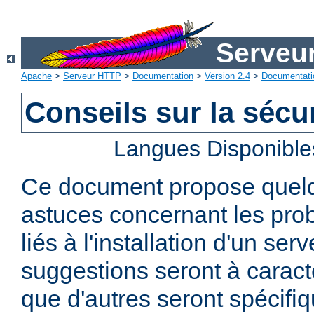
Serveu
Apache
>
Serveur HTTP
>
Documentation
>
Version 2.4
>
Documentati
Conseils sur la sécur
Langues Disponible
Ce document propose quelq
astuces concernant les pro
liés à l'installation d'un se
suggestions seront à caract
que d'autres seront spécifi