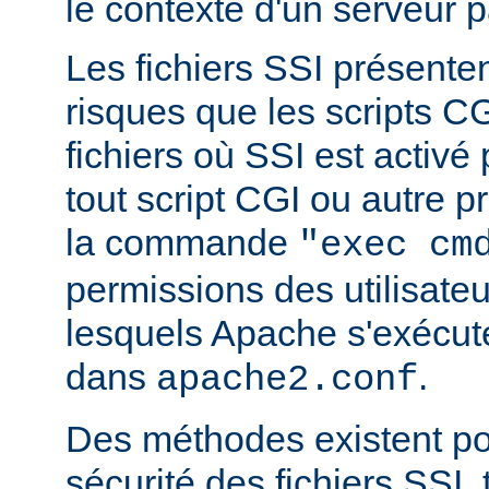
le contexte d'un serveur p
Les fichiers SSI présent
risques que les scripts C
fichiers où SSI est activé
tout script CGI ou autre 
la commande
"exec cm
permissions des utilisate
lesquels Apache s'exécut
dans
.
apache2.conf
Des méthodes existent po
sécurité des fichiers SSI, t