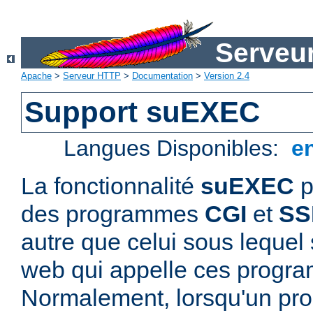
Serveu
Apache
>
Serveur HTTP
>
Documentation
>
Version 2.4
Support suEXEC
Langues Disponibles:
e
La fonctionnalité
suEXEC
p
des programmes
CGI
et
SS
autre que celui sous lequel 
web qui appelle ces progr
Normalement, lorsqu'un p