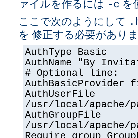
ァイルを作るには
を
-c
ここで次のようにして
.
を 修正する必要があり
AuthType Basic
AuthName "By Invita
# Optional line:
AuthBasicProvider f
AuthUserFile
/usr/local/apache/p
AuthGroupFile
/usr/local/apache/p
Require group Group