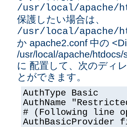
/usr/local/apache/h
保護したい場合は、
/usr/local/apache/h
か apache2.conf 中の <Dir
/usr/local/apache/htd
に 配置して、次のディ
とができます。
AuthType Basic
AuthName "Restricte
# (Following line o
AuthBasicProvider f