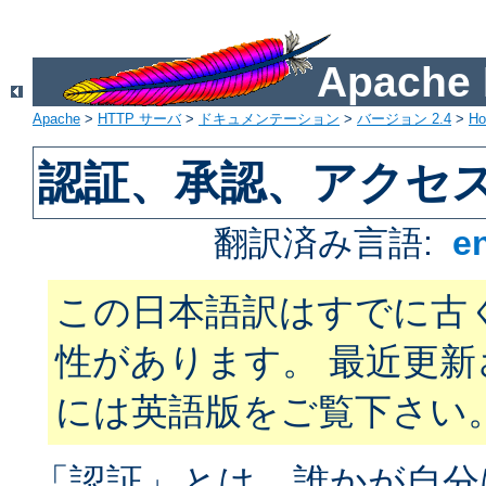
Apach
Apache
>
HTTP サーバ
>
ドキュメンテーション
>
バージョン 2.4
>
H
認証、承認、アクセ
翻訳済み言語:
e
この日本語訳はすでに古
性があります。 最近更
には英語版をご覧下さい
「認証」とは、誰かが自分