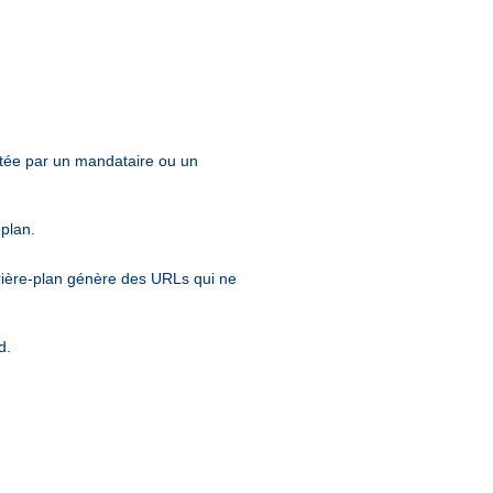
entée par un mandataire ou un
-plan.
rrière-plan génère des URLs qui ne
d.