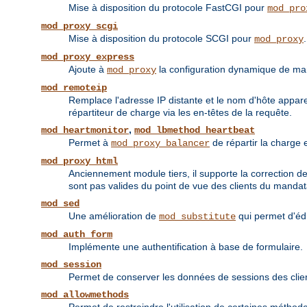
Mise à disposition du protocole FastCGI pour
mod_pro
mod_proxy_scgi
Mise à disposition du protocole SCGI pour
.
mod_proxy
mod_proxy_express
Ajoute à
la configuration dynamique de ma
mod_proxy
mod_remoteip
Remplace l'adresse IP distante et le nom d'hôte appare
répartiteur de charge via les en-têtes de la requête.
,
mod_heartmonitor
mod_lbmethod_heartbeat
Permet à
de répartir la charge 
mod_proxy_balancer
mod_proxy_html
Anciennement module tiers, il supporte la correction d
sont pas valides du point de vue des clients du mandat
mod_sed
Une amélioration de
qui permet d'éd
mod_substitute
mod_auth_form
Implémente une authentification à base de formulaire.
mod_session
Permet de conserver les données de sessions des cli
mod_allowmethods