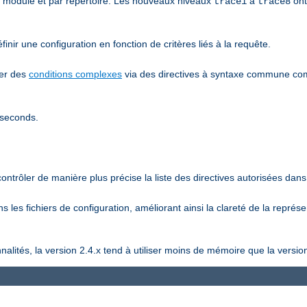
r module et par répertoire. Les nouveaux niveaux
à
ont
trace1
trace8
inir une configuration en fonction de critères liés à la requête.
ier des
conditions complexes
via des directives à syntaxe commune 
iseconds.
ntrôler de manière plus précise la liste des directives autorisées dans 
 les fichiers de configuration, améliorant ainsi la clareté de la représ
lités, la version 2.4.x tend à utiliser moins de mémoire que la version