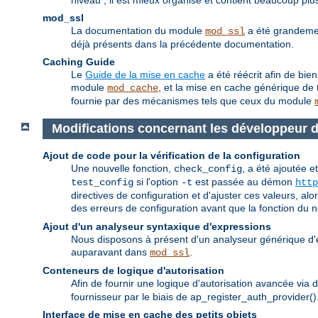
niveau ; il est mieux organisé et contient beaucoup plus
mod_ssl
La documentation du module
a été grandemen
mod_ssl
déjà présents dans la précédente documentation.
Caching Guide
Le
Guide de la mise en cache
a été réécrit afin de bie
module
, et la mise en cache générique de t
mod_cache
fournie par des mécanismes tels que ceux du module
Modifications concernant les développeur 
Ajout de code pour la vérification de la configuration
Une nouvelle fonction,
, a été ajoutée e
check_config
si l'option
est passée au démon
test_config
-t
http
directives de configuration et d'ajuster ces valeurs, al
des erreurs de configuration avant que la fonction du
Ajout d'un analyseur syntaxique d'expressions
Nous disposons à présent d'un analyseur générique d'e
auparavant dans
.
mod_ssl
Conteneurs de logique d'autorisation
Afin de fournir une logique d'autorisation avancée via d
fournisseur par le biais de ap_register_auth_provider()
Interface de mise en cache des petits objets