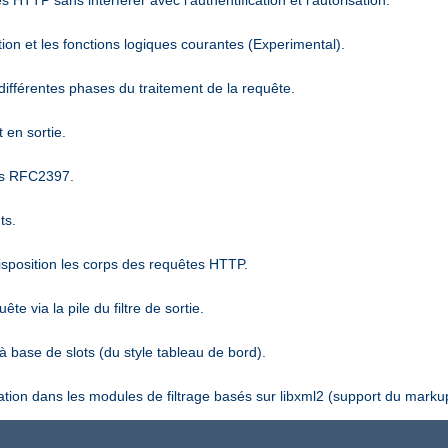
 HTTP sans interférer avec l'authentification et l'autorisation.
ion et les fonctions logiques courantes (Experimental).
différentes phases du traitement de la requête.
 en sortie.
es RFC2397.
ts.
disposition les corps des requêtes HTTP.
 via la pile du filtre de sortie.
 base de slots (du style tableau de bord).
sation dans les modules de filtrage basés sur libxml2 (support du marku