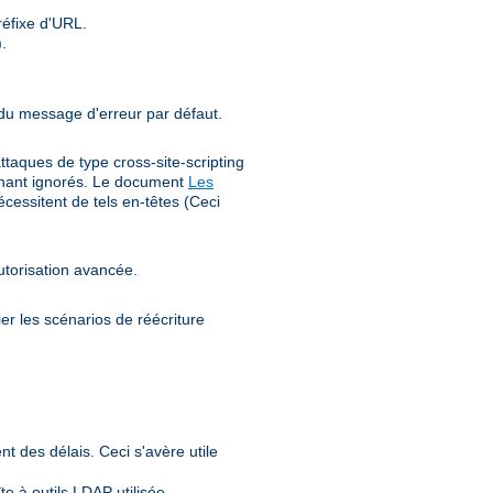
éfixe d'URL.
.
 du message d'erreur par défaut.
ttaques de type cross-site-scripting
tenant ignorés. Le document
Les
cessitent de tels en-têtes (Ceci
utorisation avancée.
er les scénarios de réécriture
nt des délais. Ceci s'avère utile
e à outils LDAP utilisée