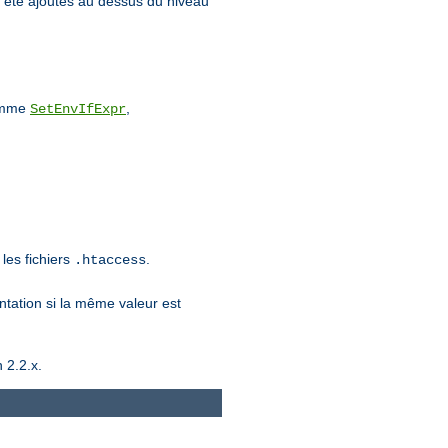
 été ajoutés au dessus du niveau
comme
,
SetEnvIfExpr
les fichiers
.
.htaccess
entation si la même valeur est
 2.2.x.