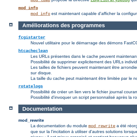
mod_ldap
LDAPLibraryDebug
mod_info
est maintenant capable d'afficher la configu
mod_info
Améliorations des programmes
fcgistarter
Nouvel utilitaire pour le démarrage des démons FastC
htcacheclean
Les URLs présentes dans le cache peuvent maintenant
Possibilité de supprimer explicitement des URLs indivi
Les tailles de fichiers peuvent maintenant être arrondies 
sur disque.
La taille du cache peut maintenant être limitée par le nom
rotatelogs
Possibilité de créer un lien vers le fichier journal couran
Possibilité d'invoquer un script personnalisé après la ro
Documentation
mod_rewrite
La documentation du module
a été réorg
mod_rewrite
que sur la l'incitation à utiliser d'autres solutions lor