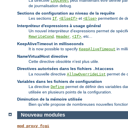
La directive
peut maintenant être définie pa
LogLevel
de journalisation
.
debug
Sections de configuration au niveau de la requête
Les sections
,
et
permettent de déf
If
<ElseIf>
<Else>
Interpréteur d'expressions à usage général
Un nouvel interpréteur d'expressions permet de spécif
,
,
, etc...
RewriteCond
Header
<If>
KeepAliveTimeout in milliseconds
It is now possible to specify
in mill
KeepAliveTimeout
NameVirtualHost directive
Cette directive obsolète n'est plus utile.
Directives autorisées dans les fichiers
.htaccess
La nouvelle directive
permet de co
AllowOverrideList
Variables dans les fichiers de configuration
La directive
permet de définir des variables dans
Define
utilisée en plusieurs points de la configuration.
Diminution de la mémoire utilisée
Bien qu'elle propose de nombreuses nouvelles fonctionna
Nouveau modules
mod_proxy_fcgi