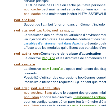
serveur principal.
L'URL de base des URLs en cache peut être personnali
peut maintenant servir du contenu non mis à
mod_cache
peut maintenant insérer HIT/MISS/REVALI
mod_cache
mod_include
Support de l'attribut 'onerror' dans un élément 'inclu
,
,
, ...
mod_cgi
mod_include
mod_isapi
La traduction des en-têtes en variables d'environnement
via injection d'en-têtes. Les en-têtes contenant des 
variables d'environnement dans Apache
présente quelq
affecte tous les modules qui utilisent ces variables d'e
Conteneurs de logique d'autorisation
mod_authz_core
La directive
et les directives de conteneurs
Require
mod_rewrite
La directive
dispose maintenant des dr
RewriteRule
courants.
Possibilité d'utiliser des expressions booléennes compl
Possibilité d'utiliser des requêtes SQL en tant que fonc
,
mod_ldap
mod_authnz_ldap
ajoute le support des groupes imbr
mod_authnz_ldap
apporte les directives
mod_ldap
LDAPConnectionPoo
pour les configurations où un pare-feu à mémoire d'état
propose la directive
qui