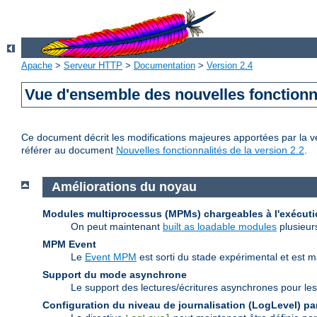
Apache
>
Serveur HTTP
>
Documentation
>
Version 2.4
Vue d'ensemble des nouvelles fonctionn
Ce document décrit les modifications majeures apportées par la ve
référer au document
Nouvelles fonctionnalités de la version 2.2
.
Améliorations du noyau
Modules multiprocessus (MPMs) chargeables à l'exécut
On peut maintenant
built as loadable modules
plusieur
MPM Event
Le
Event MPM
est sorti du stade expérimental et est 
Support du mode asynchrone
Le support des lectures/écritures asynchrones pour les
Configuration du niveau de journalisation (LogLevel) par