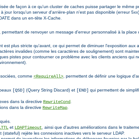
sée de façon à ce qu'un cluster de caches puisse partager le même pr
 jour lorsqu'un serveur d'arrière-plan n'est pas disponible (erreur 5xx)
DATE dans un en-tête X-Cache.
de', permettant de renvoyer un message d'erreur personnalisé à la place
 est plus stricte qu'avant, ce qui permet de diminuer l'exposition aux a
caractères invalides (comme les caractères de soulignement) sont main
ues pistes pour contourner ce problème avec les clients anciens qui né
nvironnement).
 associées, comme
, permettent de définir une logique d'a
<RequireAll>
apeaux
(Query String Discard) et
qui permettent de simplifi
[QSD]
[END]
exes dans la directive
.
RewriteCond
tions dans la directive
.
RewriteMap
iqués.
et
, ainsi que d'autres améliorations dans le traiteme
lTTL
LDAPTimeout
 (stateful) rejète les connexions inactives vers le serveur LDAP.
 permet de journaliser les informations de débogage fournies par la boît