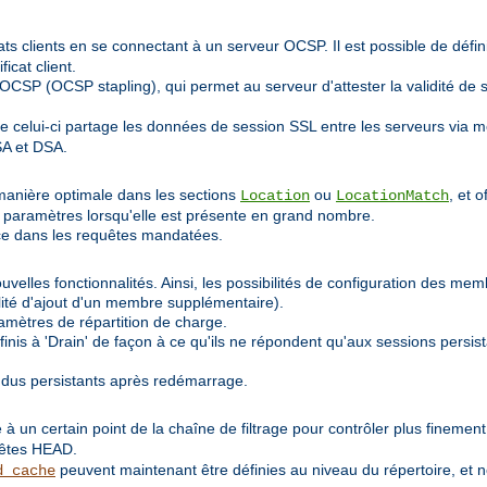
icats clients en se connectant à un serveur OCSP. Il est possible de défi
icat client.
CSP (OCSP stapling), qui permet au serveur d'attester la validité de so
e celui-ci partage les données de session SSL entre les serveurs via
SA et DSA.
manière optimale dans les sections
ou
, et 
Location
LocationMatch
ux paramètres lorsqu'elle est présente en grand nombre.
rce dans les requêtes mandatées.
velles fonctionnalités. Ainsi, les possibilités de configuration des me
lité d'ajout d'un membre supplémentaire).
amètres de répartition de charge.
nis à 'Drain' de façon à ce qu'ils ne répondent qu'aux sessions persis
ndus persistants après redémarrage.
 à un certain point de la chaîne de filtrage pour contrôler plus finemen
uêtes HEAD.
peuvent maintenant être définies au niveau du répertoire, et 
d_cache