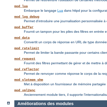
Permet de restreindre l'utilisation de certaines méthodes
mod_lua
Embarque le langage
Lua
dans httpd pour la configurat
mod_log_debug
Permet d'introduire une journalisation personnalisée à 
mod_buffer
Fournit un tampon pour les piles des filtres en entrée et
mod_data
Convertit un corps de réponse en URL de type donné
mod_ratelimit
Permet de limiter la bande passante pour certains clien
mod_request
Fournit des filtres permettant de gérer et de mettre à 
mod_reflector
Permet de renvoyer comme réponse le corps de la requête
mod_slotmem_shm
Met à disposition un fournisseur de mémoire partagée à
mod_xml2enc
Anciennement module tiers, il supporte l'internationali
Améliorations des modules