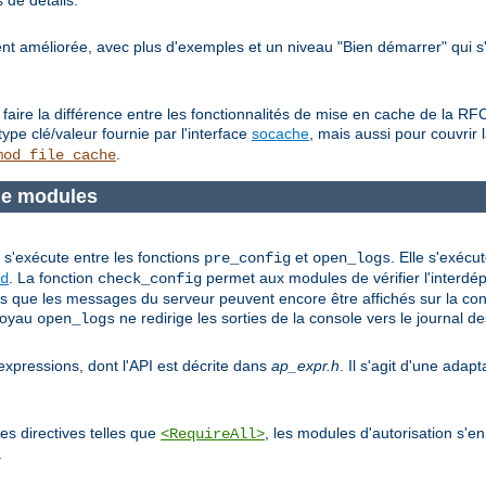
 de détails.
t améliorée, avec plus d'exemples et un niveau "Bien démarrer" qui s'
n faire la différence entre les fonctionnalités de mise en cache de la 
ype clé/valeur fournie par l'interface
socache
, mais aussi pour couvrir
.
mod_file_cache
de modules
t s'exécute entre les fonctions
et
. Elle s'exécu
pre_config
open_logs
. La fonction
permet aux modules de vérifier l'interd
d
check_config
ors que les messages du serveur peuvent encore être affichés sur la consol
 noyau
ne redirige les sorties de la console vers le journal de
open_logs
xpressions, dont l'API est décrite dans
ap_expr.h
. Il s'agit d'une adap
es directives telles que
, les modules d'autorisation s'e
<RequireAll>
.