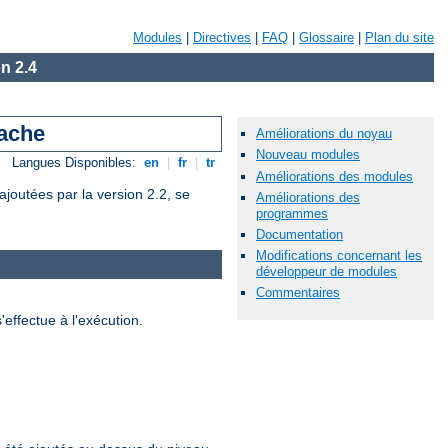
Modules
|
Directives
|
FAQ
|
Glossaire
|
Plan du site
n 2.4
pache
Améliorations du noyau
Nouveau modules
Langues Disponibles:
en
|
fr
|
tr
Améliorations des modules
joutées par la version 2.2, se
Améliorations des
programmes
Documentation
Modifications concernant les
développeur de modules
Commentaires
effectue à l'exécution.