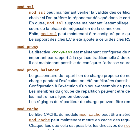
mod_ssl
peut maintenant vérifier la validité des certif
mod_ssl
choisir si l'on préfère le répondeur désigné dans le certif
En outre,
supporte maintenant l'estampillage O
mod_ssl
cours de la phase de négociation de la connexion.
Enfin,
peut maintenant être configuré pour qu
mod_ssl
Le support des clés EC a été ajouté à celui des clés R
mod_proxy
La directive
est maintenant configurée de 
ProxyPass
important par rapport à la syntaxe traditionnelle à de
Il est maintenant possible de configurer l'adresse sou
mod_proxy_balancer
Le gestionnaire de répartition de charge propose de nou
charge pendant l'exécution ont été améliorées (possibi
Configuration à l'exécution d'un sous-ensemble de par
Les membres du groupe de répartition peuvent être défi
les mettre hors ligne en douceur.
Les règlages du répartiteur de charge peuvent être re
mod_cache
Le filtre CACHE du module
peut être inséré
mod_cache
peut maintenant mettre en cache des req
mod_cache
Chaque fois que cela est possible, les directives de
mo