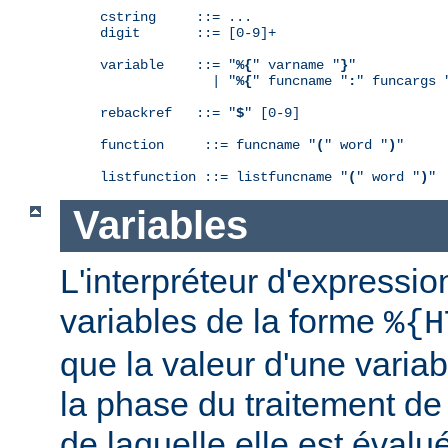
cstring     ::= ...

digit       ::= [0-9]+

variable    ::= "
%{
" varname "
}
"

              | "
%{
" funcname "
:
" funcargs 
rebackref   ::= "
$
" [0-9]

function     ::= funcname "
(
" word "
)
"

listfunction ::= listfuncname "
(
" word "
)
"
Variables
L'interpréteur d'expressio
variables de la forme
%{H
que la valeur d'une varia
la phase du traitement de
de laquelle elle est éval