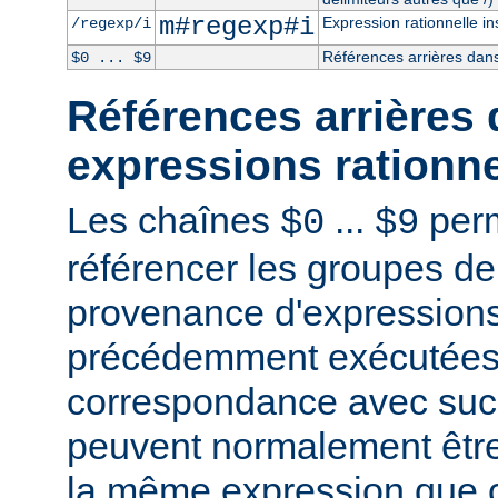
m#regexp#i
Expression rationnelle in
/regexp/i
Références arrières dans
$0 ... $9
Références arrières 
expressions rationne
Les chaînes
...
perm
$0
$9
référencer les groupes de
provenance d'expressions
précédemment exécutées 
correspondance avec succ
peuvent normalement être
la même expression que c