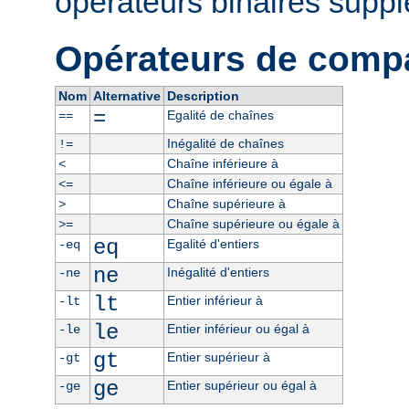
opérateurs binaires supp
Opérateurs de comp
Nom
Alternative
Description
=
Egalité de chaînes
==
Inégalité de chaînes
!=
Chaîne inférieure à
<
Chaîne inférieure ou égale à
<=
Chaîne supérieure à
>
Chaîne supérieure ou égale à
>=
eq
Egalité d'entiers
-eq
ne
Inégalité d'entiers
-ne
lt
Entier inférieur à
-lt
le
Entier inférieur ou égal à
-le
gt
Entier supérieur à
-gt
ge
Entier supérieur ou égal à
-ge