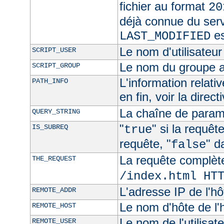
fichier au format
20
déjà connue du ser
es
LAST_MODIFIED
Le nom d'utilisateur 
SCRIPT_USER
Le nom du groupe au
SCRIPT_GROUP
L'information relat
PATH_INFO
en fin, voir la direct
La chaîne de param
QUERY_STRING
"
" si la requê
IS_SUBREQ
true
requête, "
" d
false
La requête complèt
THE_REQUEST
/index.html HT
L'adresse IP de l'hô
REMOTE_ADDR
Le nom d'hôte de l'h
REMOTE_HOST
Le nom de l'utilisate
REMOTE_USER