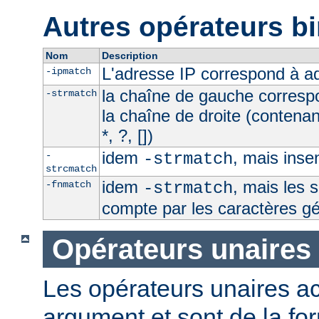
Autres opérateurs bi
Nom
Description
L'adresse IP correspond à 
-ipmatch
la chaîne de gauche corresp
-strmatch
la chaîne de droite (contena
*, ?, [])
idem
, mais inse
-
-strmatch
strcmatch
idem
, mais les 
-fnmatch
-strmatch
compte par les caractères g
Opérateurs unaires
Les opérateurs unaires a
argument et sont de la fo