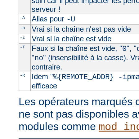
soin car il peut impacter les per
serveur !
Alias pour
-A
-U
Vrai si la chaîne n'est pas vide
-n
Vrai si la chaîne est vide
-z
Faux si la chaîne est vide, "
", "
-T
0
"
" (insensibilité à la casse). V
no
contraire.
Idem "
-R
%{REMOTE_ADDR} -ipm
efficace
Les opérateurs marqués c
ne sont pas disponibles a
modules comme
mod_in