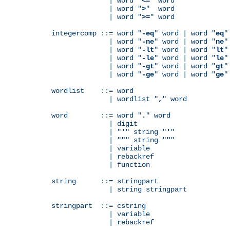
              | word "
<=
" word

              | word "
>
"  word

              | word "
>=
" word

integercomp ::= word "
-eq
" word | word "
eq
"
              | word "
-ne
" word | word "
ne
"
              | word "
-lt
" word | word "
lt
"
              | word "
-le
" word | word "
le
"
              | word "
-gt
" word | word "
gt
"
              | word "
-ge
" word | word "
ge
"
wordlist    ::= word

              | wordlist "
,
" word

word        ::= word "
.
" word

              | digit

              | "
'
" string "
'
"

              | "
"
" string "
"
"

              | variable

	      | rebackref

              | function

string      ::= stringpart

              | string stringpart

stringpart  ::= cstring

              | variable

	      | rebackref
