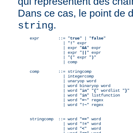
qui représentent des chaî
Dans ce cas, le point de 
.
string
expr        ::= "
true
" | "
false
"

              | "
!
" expr

              | expr "
&&
" expr

              | expr "
||
" expr

              | "
(
" expr "
)
"

              | comp

comp        ::= stringcomp

              | integercomp

              | unaryop word

              | word binaryop word

              | word "
in
" "
{
" wordlist "
}
"

              | word "
in
" listfunction

              | word "
=~
" regex

              | word "
!~
" regex

stringcomp  ::= word "
==
" word

              | word "
!=
" word

              | word "
<
"  word
