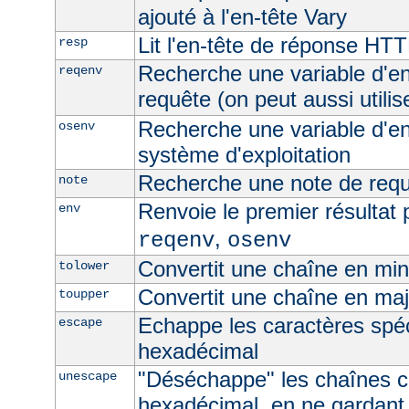
ajouté à l'en-tête Vary
Lit l'en-tête de réponse HT
resp
Recherche une variable d'e
reqenv
requête (on peut aussi utilis
Recherche une variable d'e
osenv
système d'exploitation
Recherche une note de req
note
Renvoie le premier résultat 
env
,
reqenv
osenv
Convertit une chaîne en mi
tolower
Convertit une chaîne en ma
toupper
Echappe les caractères spé
escape
hexadécimal
"Déséchappe" les chaînes 
unescape
hexadécimal, en ne gardant