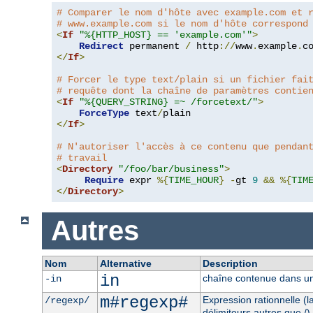
# Comparer le nom d'hôte avec example.com et 
# www.example.com si le nom d'hôte correspond
<
If
"%{HTTP_HOST} == 'example.com'"
>
Redirect
 permanent 
/
 http
://
www
.
example
.
c
</
If
>
# Forcer le type text/plain si un fichier fai
# requête dont la chaîne de paramètres contie
<
If
"%{QUERY_STRING} =~ /forcetext/"
>
ForceType
 text
/
</
If
>
# N'autoriser l'accès à ce contenu que pendan
# travail
<
Directory
"/foo/bar/business"
>
Require
 expr 
%{
TIME_HOUR
}
-
gt 
9
&&
%{
TIM
</
Directory
>
Autres
Nom
Alternative
Description
in
chaîne contenue dans un
-in
m#regexp#
Expression rationnelle (
/regexp/
délimiteurs autres que /)