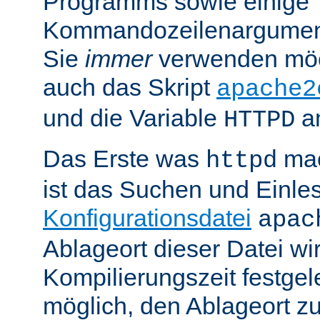
Programms sowie einige
Kommandozeilenargument
Sie
immer
verwenden möc
auch das Skript
apache2
und die Variable
am
HTTPD
Das Erste was
mac
httpd
ist das Suchen und Einle
Konfigurationsdatei
apac
Ablageort dieser Datei wi
Kompilierungszeit festgele
möglich, den Ablageort zu