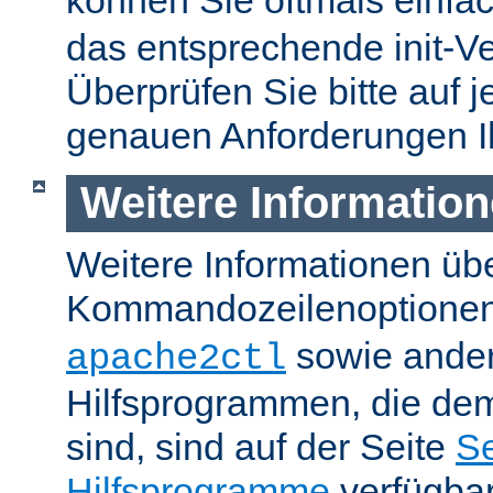
können Sie oftmals einfa
das entsprechende init-Ve
Überprüfen Sie bitte auf j
genauen Anforderungen I
Weitere Informatio
Weitere Informationen üb
Kommandozeilenoptione
sowie ande
apache2ctl
Hilfsprogrammen, die dem
sind, sind auf der Seite
Se
Hilfsprogramme
verfügbar.