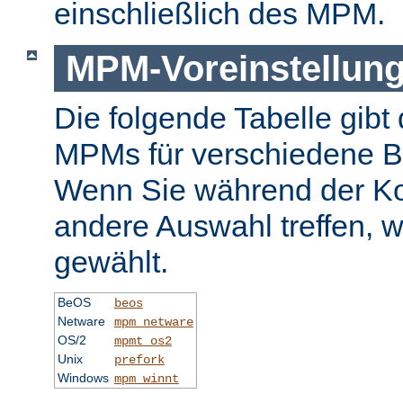
einschließlich des MPM.
MPM-Voreinstellun
Die folgende Tabelle gibt 
MPMs für verschiedene B
Wenn Sie während der Ko
andere Auswahl treffen, 
gewählt.
BeOS
beos
Netware
mpm_netware
OS/2
mpmt_os2
Unix
prefork
Windows
mpm_winnt