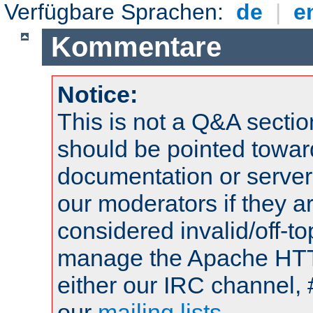
Verfügbare Sprachen:
de
|
e
Kommentare
Notice:
This is not a Q&A sect
should be pointed towar
documentation or serve
our moderators if they a
considered invalid/off-t
manage the Apache HTTP
either our IRC channel, 
our
mailing lists
.