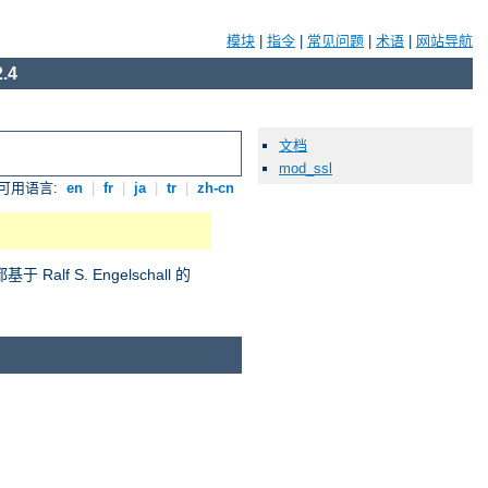
模块
|
指令
|
常见问题
|
术语
|
网站导航
.4
文档
mod_ssl
可用语言:
en
|
fr
|
ja
|
tr
|
zh-cn
S. Engelschall 的