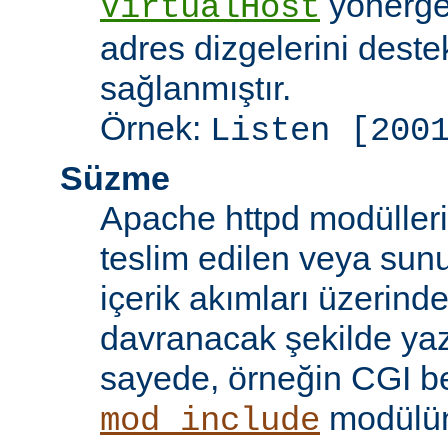
yönergel
VirtualHost
adres dizgelerini dest
sağlanmıştır.
Örnek:
Listen [200
Süzme
Apache httpd modülleri
teslim edilen veya sun
içerik akımları üzerind
davranacak şekilde yaz
sayede, örneğin CGI beti
modülü
mod_include