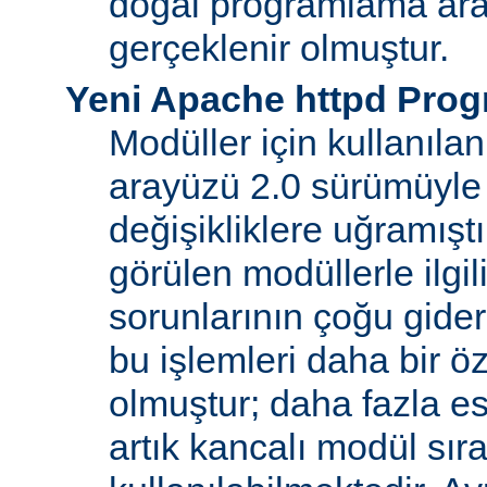
doğal programlama ara
gerçeklenir olmuştur.
Yeni Apache httpd Pro
Modüller için kullanıl
arayüzü 2.0 sürümüyle
değişikliklere uğramışt
görülen modüllerle ilgil
sorunlarının çoğu gider
bu işlemleri daha bir ö
olmuştur; daha fazla e
artık kancalı modül sır