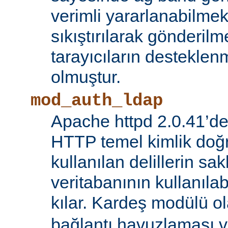
verimli yararlanabilmek 
sıkıştırılarak gönderilm
tarayıcıların destekl
olmuştur.
mod_auth_ldap
Apache httpd 2.0.41’de
HTTP temel kimlik doğ
kullanılan delillerin s
veritabanının kullanıl
kılar. Kardeş modülü o
bağlantı havuzlaması v