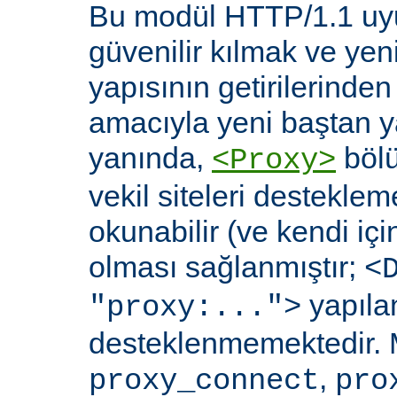
Bu modül HTTP/1.1 uyu
güvenilir kılmak ve yen
yapısının getirilerinde
amacıyla yeni baştan y
yanında,
bölü
<Proxy>
vekil siteleri destekl
okunabilir (ve kendi içi
olması sağlanmıştır;
<
yapılan
"proxy:...">
desteklenmemektedir. 
,
proxy_connect
pro