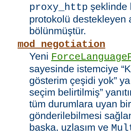
şeklinde h
proxy_http
protokolü destekleyen 
bölünmüştür.
mod_negotiation
Yeni
ForceLanguage
sayesinde istemciye “Ka
gösterim çeşidi yok” y
seçim belirtilmiş” yanı
tüm durumlara uyan bir
gönderilebilmesi sağla
başka, uzlaşım ve
Mul