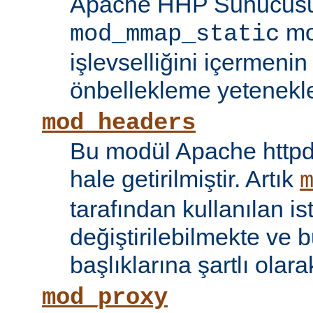
Apache HHP Sunucusu 
mo
mod_mmap_static
işlevselliğini içermeni
önbellekleme yetenekler
mod_headers
Bu modül Apache httpd
hale getirilmiştir. Artık
tarafından kullanılan is
değiştirilebilmekte ve b
başlıklarına şartlı olar
mod_proxy