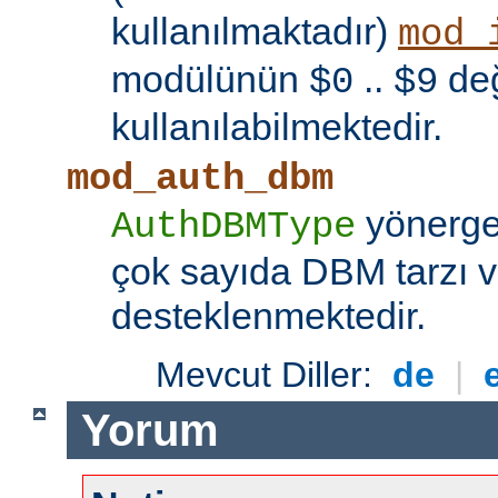
kullanılmaktadır)
mod_
modülünün
..
değ
$0
$9
kullanılabilmektedir.
mod_auth_dbm
yönerges
AuthDBMType
çok sayıda DBM tarzı v
desteklenmektedir.
Mevcut Diller:
de
|
Yorum