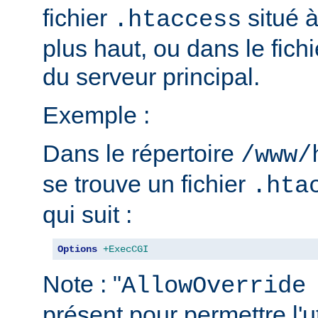
fichier
situé 
.htaccess
plus haut, ou dans le fich
du serveur principal.
Exemple :
Dans le répertoire
/www/
se trouve un fichier
.hta
qui suit :
Options
+ExecCGI
Note : "
AllowOverride
présent pour permettre l'ut