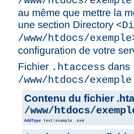
/www/htdocs/exemple
au même que mettre la m
une section Directory
<Di
/www/htdocs/exemple
configuration de votre serv
Fichier
dans
.htaccess
/www/htdocs/exemple
Contenu du fichier .h
/www/htdocs/exempl
AddType
 text
/
example 
.
exm