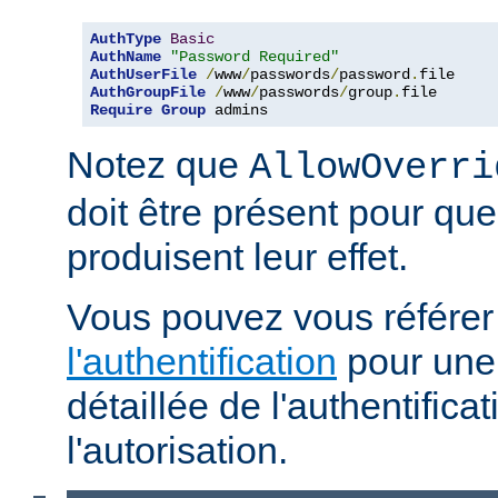
AuthType
Basic
AuthName
"Password Required"
AuthUserFile
/
www
/
passwords
/
password
.
AuthGroupFile
/
www
/
passwords
/
group
.
Require
Group
 admins
Notez que
AllowOverri
doit être présent pour que
produisent leur effet.
Vous pouvez vous référe
l'authentification
pour une 
détaillée de l'authentificat
l'autorisation.