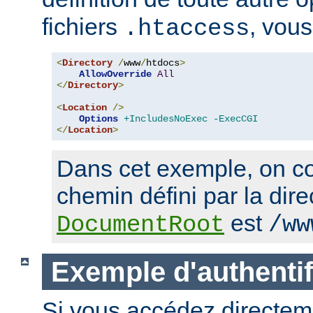
fichiers
, vous
.htaccess
<
Directory
/
www
/
htdocs
>
AllowOverride
All
</
Directory
>
<
Location
/>
Options
+IncludesNoExec
-ExecCGI
</
Location
>
Dans cet exemple, on co
chemin défini par la dire
est
DocumentRoot
/ww
Exemple d'authentif
Si vous accédez directem