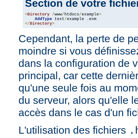
Section de votre fichi
<
Directory
/
www
/
htdocs
/
example
>
AddType
 text
/
example 
.
</
Directory
>
Cependant, la perte de p
moindre si vous définissez
dans la configuration de v
principal, car cette derni
qu'une seule fois au mo
du serveur, alors qu'elle 
accès dans le cas d'un fi
L'utilisation des fichiers
.