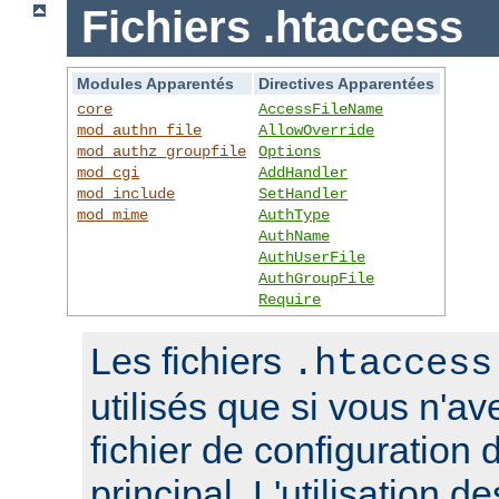
Fichiers .htaccess
Modules Apparentés
Directives Apparentées
core
AccessFileName
mod_authn_file
AllowOverride
mod_authz_groupfile
Options
mod_cgi
AddHandler
mod_include
SetHandler
mod_mime
AuthType
AuthName
AuthUserFile
AuthGroupFile
Require
Les fichiers
.htaccess
utilisés que si vous n'a
fichier de configuration 
principal. L'utilisation de